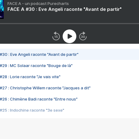
FACE A - un podcast Purecharts
FACE A #30 : Eve Angeli raconte "Avant de partir"
#30 : Eve Angeli raconte "Avant de partir"
#29 : MC Solaar raconte "Bouge de là"
28 : Lorie raconte "Je vais vite"
#27 : Christophe Willem raconte "Jacques a dit"
#26 : Chimène Badi raconte "Entre nous"
#25 : Indochine raconte "3e sexe"
#24 : Zaho raconte "C'est chelou"
#23 : Patrick Bruel raconte "Au café des délices"