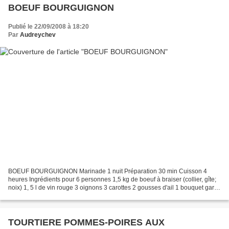
BOEUF BOURGUIGNON
Publié le 22/09/2008 à 18:20
Par
Audreychev
BOEUF BOURGUIGNON Marinade 1 nuit Préparation 30 min Cuisson 4
heures Ingrédients pour 6 personnes 1,5 kg de boeuf à braiser (collier, gîte;
noix) 1, 5 l de vin rouge 3 oignons 3 carottes 2 gousses d'ail 1 bouquet garni
1 l de bouillon de viande 3 càs...
TOURTIERE POMMES-POIRES AUX