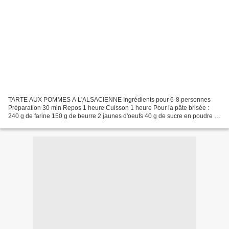
TARTE AUX POMMES A L'ALSACIENNE Ingrédients pour 6-8 personnes
Préparation 30 min Repos 1 heure Cuisson 1 heure Pour la pâte brisée :
240 g de farine 150 g de beurre 2 jaunes d'oeufs 40 g de sucre en poudre 1
pincée de sel 4 càs d'eau Pour la garniture...