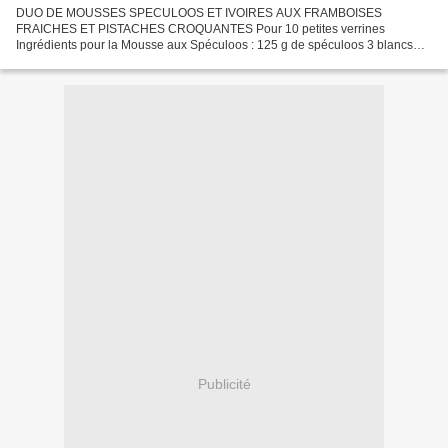
DUO DE MOUSSES SPECULOOS ET IVOIRES AUX FRAMBOISES
FRAICHES ET PISTACHES CROQUANTES Pour 10 petites verrines
Ingrédients pour la Mousse aux Spéculoos : 125 g de spéculoos 3 blancs
d'œufs 10 cl de crème entière 1 pincée de sel Préparation : Réduire les...
Publicité